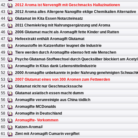
42
2012 Aroma ist Nervengift mit Geschmacks Halluzinationen
43
2012 Aroma alles Allergene Nanogifte eklige Chemikalien Alternative
44
Glutamat im Kita Essen Notarzteinsatz
45
2011 Chemiekrieg mit Nahrungsergänzung und Aroma
46
2006 Glutamat macht als Aromagift fette Kinder und Ratten
47
Hefeextrakt enthält Aromagift Glutamat
48
Aromastoffe im Katzenfutter leugnet die Industrie
49
Tiere werden durch Aromagifte ebenso fett wie Menschen
50
Psycho Glutamat-Stoffwechsel durch Quecksilber blockiert am Acetyl
51
Aromagifte in Kitas dank Lebensnittelindustrie
52
2000 Aromagifte unbekannte in jeder Nahrung genehmigten Schwachk
53
2007 Glutamat eines von 300 Aromen zum Fettwerden
54
Glutamat nicht nur Geschmackssache
55
Glutamat asiatisch essen macht dumm
56
Aromagifte verunreinigte aus China tödlich
57
Aromagifte MCDonalds
58
Aromagifte in Deutschland
59
Aromagifte- Vorkommen
60
Katzen-Aroma#
61
Zimt mit Aromagift Cumarin vergiftet