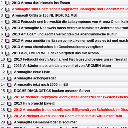
1
2013 Aroma darf niemals ins Essen
2
Aromagifte sind Chemische Kampfstoffe, Nanogifte und Geheimmittel d
3
Aromagift Giftliste 136.NL [PDF; 0,1 MB]
4
2013 Fettsucht und Nervosität die Leitsymptome von Aroma Chemikali
5
2013 Aromagifte Nachweis muss Verbrauchsminister Jedermann ermö
6
2013 Amalgam und Aroma vernichten die abendländische Kultur
7
2013 Aroma unnötig ins Essen gemixt, keiner weiß was es ist und mach
8
2013 Aroma chemisches ist Geschmacksnervvergifterr
9
2013 Aldi, Lidl, REWE. Edeka vergiften uns mit Aroma
10
2013 Fettsucht durch Aroma, viel Fisch gesund bewies unser Tierstall
11
2013 Verkäufer stets um Listen von frei von AROMEN bitten
12
Aromagifte neue Liste
13
Aromagifte schöngeredet
14
Aromagifte jetzt noch 2000 im EU
15
ROCHE DIAGNOSTICS hacken unseren Server
16
2013Alzheimer Prophylaxe wichtigstes Lebensziel der zweiten Lebens
17
2013 Hirn braucht Eiweiß
18
2012 Aromagifte freies exzellentes Billigmenü von Schuhbeck im Dis
19
2012 Alzheimer durch unseren Chemiefanatismus wird unser Ruin
20
Aromagifte Gemeinheit der Discounter