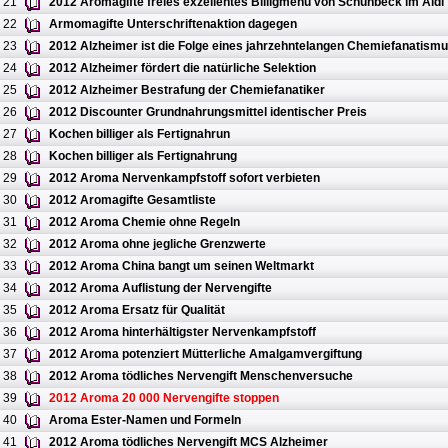
21
2012 Aromagifte freies exzellentes Billigmenü von Schuhbeck im Aldi
22
Armomagifte Unterschriftenaktion dagegen
23
2012 Alzheimer ist die Folge eines jahrzehntelangen Chemiefanatism
24
2012 Alzheimer fördert die natürliche Selektion
25
2012 Alzheimer Bestrafung der Chemiefanatiker
26
2012 Discounter Grundnahrungsmittel identischer Preis
27
Kochen billiger als Fertignahrun
28
Kochen billiger als Fertignahrung
29
2012 Aroma Nervenkampfstoff sofort verbieten
30
2012 Aromagifte Gesamtliste
31
2012 Aroma Chemie ohne Regeln
32
2012 Aroma ohne jegliche Grenzwerte
33
2012 Aroma China bangt um seinen Weltmarkt
34
2012 Aroma Auflistung der Nervengifte
35
2012 Aroma Ersatz für Qualität
36
2012 Aroma hinterhältigster Nervenkampfstoff
37
2012 Aroma potenziert Mütterliche Amalgamvergiftung
38
2012 Aroma tödliches Nervengift Menschenversuche
39
2012 Aroma 20 000 Nervengifte stoppen
40
Aroma Ester-Namen und Formeln
41
2012 Aroma tödliches Nervengift MCS Alzheimer