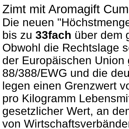
Zimt mit Aromagift Cuma
Die neuen "Höchstmengen
bis zu
33fach
über dem g
Obwohl die Rechtslage sei
der Europäischen Union g
88/388/EWG und die de
legen einen Grenzwert v
pro Kilogramm Lebensmitte
gesetzlicher Wert, an de
von Wirtschaftsverbände