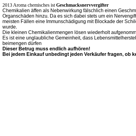
2013 Aroma chemisches ist
Geschmacksnervvergifter
Chemikalien äffen als Nebenwirkung fälschlich einen Geschm
Organschäden hinzu. Da es sich dabei stets um ein Nervengif
meisten Fällen eine Immunschädigung mit Blockade der Schilddr
wurde.
Die kleinen Chemikalienmengen lösen wiederholt aufgenommen
Es ist eine unglaubliche Gemeinheit, dass Lebensmittelherst
beimengen dürfen
Dieser Betrug muss endlich aufhören!
Bei jedem Einkauf unbedingt jeden Verkäufer fragen, ob k