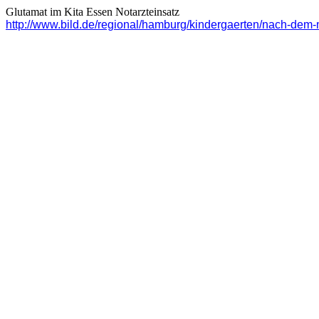
Glutamat im Kita Essen Notarzteinsatz
http://www.bild.de/regional/hamburg/kindergaerten/nach-dem-