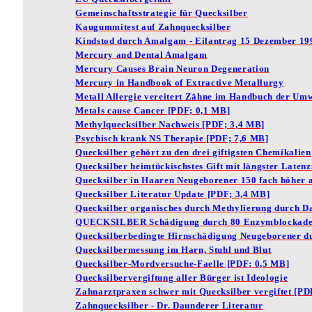
Gemeinschaftsstrategie für Quecksilber
Kaugummitest auf Zahnquecksilber
Kindstod durch Amalgam - Eilantrag 15 Dezember 19
Mercury and Dental Amalgam
Mercury Causes Brain Neuron Degeneration
Mercury in Handbook of Extractive Metallurgy
Metall Allergie vereitert Zähne im Handbuch der Umw
Metals cause Cancer [PDF; 0,1 MB]
Methylquecksilber Nachweis [PDF; 3,4 MB]
Psychisch krank NS Therapie [PDF; 7,6 MB]
Quecksilber gehört zu den drei giftigsten Chemikalien
Quecksilber heimtückischstes Gift mit längster Latenz
Quecksilber in Haaren Neugeborener 150 fach höher al
Quecksilber Literatur Update [PDF; 3,4 MB]
Quecksilber organisches durch Methylierung durch 
QUECKSILBER Schädigung durch 80 Enzymblockad
Quecksilberbedingte Hirnschädigung Neugeborener du
Quecksilbermessung im Harn, Stuhl und Blut
Quecksilber-Mordversuche-Faelle [PDF; 0,5 MB]
Quecksilbervergiftung aller Bürger ist Ideologie
Zahnarztpraxen schwer mit Quecksilber vergiftet [PD
Zahnquecksilber - Dr. Daunderer Literatur