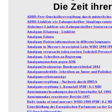
Die Zeit ihre
ADHS-Feer Quecksilbervergiftung durch mütterliche
ADHS-Linkliste wie Zahnquecksilber Säuglinge ruinie
Alzheimer-Linkliste-wie-Zahnquecksilber-Senioren-ru
Amalgam Eilantrag - Linkliste
Amalgam Fakten
Amalgam Patient informations in different languages
Amalgam to Mercury in occipital Lobe WHO 1990 [P
Amalgam verursacht jeden zweiten Todesfall Pressee
Amalgam, Schreiben an Regierung
Amalgamgutachten gegen AOK
AmalgamStrafanzeige Bundesgerichtshof 2002
Amalgamtodesfälle, Schreiben an Ämter und Politiker
Amalgamverbotsanträge
Amalgamvergiftung - Nachweis durch DMSA
Amalgamvergiftung 1. Komafall [PDF; 0,3 MB]
Autoimmunerkrankungen durch Umweltgifte AZ 1996 
Autoimmunfax erweiterter Bericht 1997
Daily intake of total mercury WHO 1990 [PDF; 0,1 M
Entschließung des Europäischen Parlaments zu der Ge
EU Quecksilbergefahr