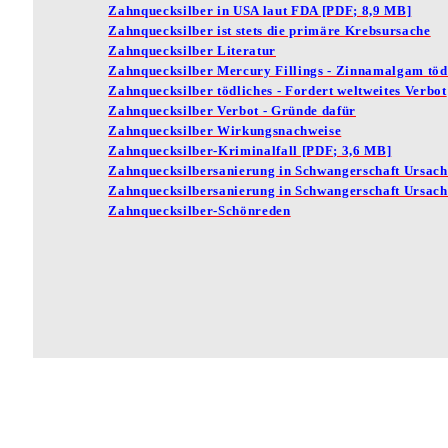
Zahnquecksilber in USA laut FDA [PDF; 8,9 MB]
Zahnquecksilber ist stets die primäre Krebsursache
Zahnquecksilber Literatur
Zahnquecksilber Mercury Fillings - Zinnamalgam töd
Zahnquecksilber tödliches - Fordert weltweites Verbot
Zahnquecksilber Verbot - Gründe dafür
Zahnquecksilber Wirkungsnachweise
Zahnquecksilber-Kriminalfall [PDF; 3,6 MB]
Zahnquecksilbersanierung in Schwangerschaft Ursache
Zahnquecksilbersanierung in Schwangerschaft Ursach
Zahnquecksilber-Schönreden