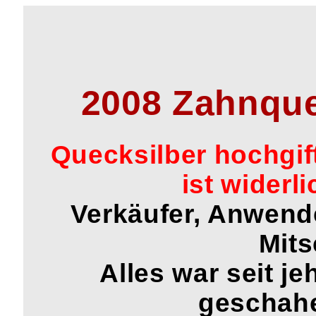
2008 Zahnqu
Que
ck
silber hochgif
ist widerl
Verkäufer, Anwend
Mits
Alle
s war seit je
geschahe