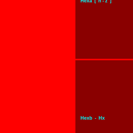
Hexa [ n - z ]
Hexb - Hx