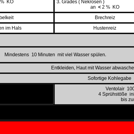
 % KO
3. Grades ( Nekrosen )
an
<
2 % KO
belkeit
Brechreiz
en im Hals
Hustenreiz
Mindestens 10 Minuten mit viel Wasser spülen.
Entkleiden, Haut mit Wasser abwasche
Sofortige Kohlegabe
Ventolair 10
xxx
4 Sprühstöße in
bis z
xxx