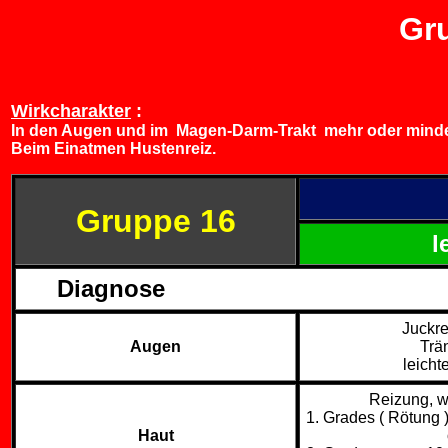
Gru
Wirkcharakter
:
In den Augen und im Magen-Darm-Trakt mehr oder minder 
Beim Einatmen Hustenreiz.
Gruppe 16
l
Diagnose
Juckre
Augen
Trä
leicht
Reizung, w
1. Grades ( Rötung 
Haut