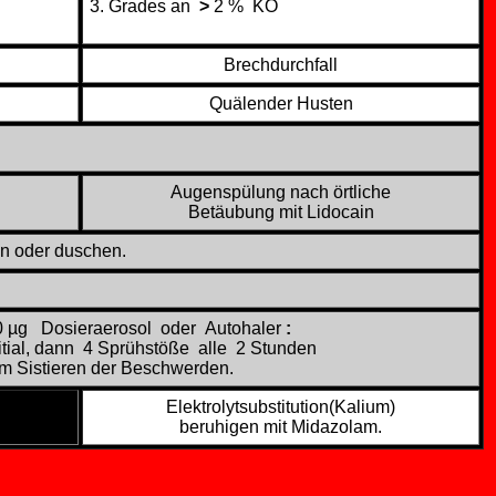
3. Grades an
>
2 % KO
Brechdurchfall
Quälender Husten
Augenspülung nach örtliche
Betäubung mit Lidocain
n oder duschen.
0 µg Dosieraerosol oder Autohaler
:
itial, dann 4 Sprühstöße alle 2 Stunden
um Sistieren der Beschwerden.
Elektrolytsubstitution(Kalium)
beruhigen mit Midazolam.