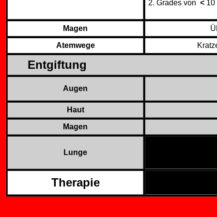
2. Grades von
<
10
Magen
Ü
Atemwege
Kratz
Entgiftung
Augen
Haut
Magen
Lunge
Therapie