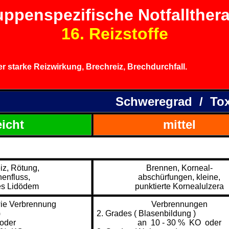
ppenspezifische Notfallther
16. Reizstoffe
starke Reizwirkung, Brechreiz, Brechdurchfall.
Schweregrad / Toxi
eicht
mittel
iz, Rötung,
Brennen, Korneal-
nenfluss,
abschürfungen, kleine,
es Lidödem
punktierte Kornealulzera
ie Verbrennung
Verbrennungen
)
2. Grades ( Blasenbildung )
oder
an 10 - 30 % KO oder