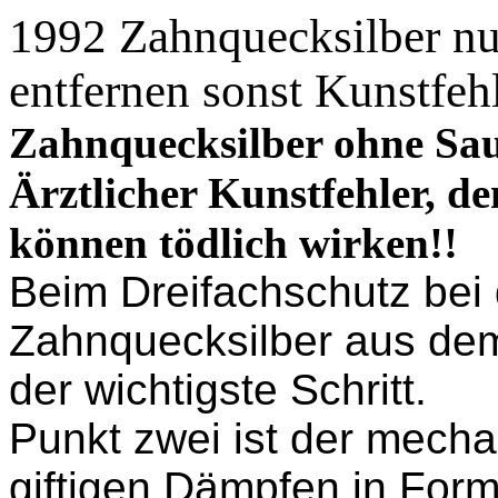
1992 Zahnquecksilber
n
entfernen sonst Kunstfeh
Zahnquecksilber ohne Saue
Ärztlicher Kunstfehler, d
können tödlich wirken!!
Beim Dreifachschutz bei
Zahnquecksilber aus dem
der wichtigste Schritt.
Punkt zwei ist der mech
giftigen Dämpfen in For