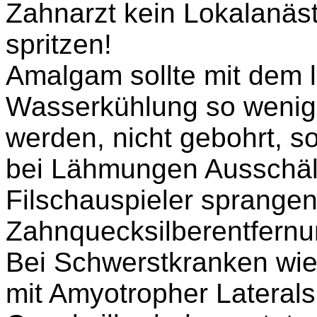
Zahnarzt kein Lokalanäst
spritzen!
Amalgam sollte
mit
dem l
Wasserkühlung so wenig 
werden, nich
t g
ebohrt, s
bei Lähmungen Ausschäl
Filschauspieler sprange
Zahnquecksilberentfern
Bei Schwerstkranken wie
mit
Amyotropher Lateralsk