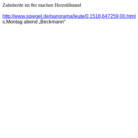
Zahnherde im 8er machen Herzstillstand
http://www.spiegel.de/panorama/leute/0,1518,647259,00.html
s.Montag abend „Beckmann“