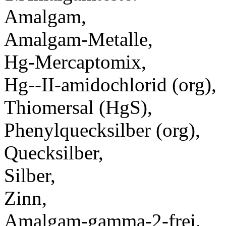
Amalgam,
Amalgam-Metalle,
Hg-Mercaptomix,
Hg--II-amidochlorid (org),
Thiomersal (HgS),
Phenylquecksilber (org),
Quecksilber,
Silber,
Zinn,
Amalgam-gamma-2-frei.