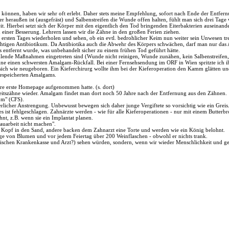
können, haben wir sehr oft erlebt. Daher stets meine Empfehlung, sofort nach Ende der Entfern
r heraußen ist (ausgefräst) und Salbenstreifen die Wunde offen halten, fühlt man sich drei Tag
eit. Hierbei setzt sich der Körper mit den eigentlich den Tod bringenden Eiterbakterien auseina
 einer Besserung. Lehrern lassen wir die Zähne in den großen Ferien ziehen.
rsten Tages wiederholen und sehen, ob ein evtl. bedrohlicher Keim nun weiter sein Unwesen trei
igen Antibiotikum. Da Antibiotika auch die Abwehr des Körpers schwächen, darf man nur das An
as entfernt wurde, was unbehandelt sicher zu einem frühen Tod geführt hätte.
ehlende Maßnahmen eingetreten sind (Wunde nicht reinigen, Wunde zunähen, kein Salbenstreifen, 
ne einen schwersten Amalgam-Rückfall. Bei einer Fernsehsendung im ORF in Wien spritzte ich 
 sich wie neugeboren. Ein Kieferchirurg wollte ihm bei der Kieferoperation den Kamm glätten un
gespeicherten Amalgams.
sere erste Homepage aufgenommen hatte. (s. dort)
heitszähne wieder. Amalgam findet man dort noch 50 Jahre nach der Entfernung aus den Zähnen.
om" (CFS).
erlicher Anstrengung. Unbewusst bewegen sich daher junge Vergiftete so vorsichtig wie ein Greis
s ist fehlgeschlagen. Zahnärzte werden - wie für alle Kieferoperationen - nur mit einem Butterb
hnt, z.B. wenn sie ein Implantat planen.
auarbeit nicht machen".
n Kopf in den Sand, andere backen dem Zahnarzt eine Torte und werden wie ein König belohnt.
e von Blumen und vor jedem Feiertag über 200 Weinflaschen - obwohl er nichts trank.
wischen Krankenkasse und Arzt?) sehen würden, sondern, wenn wir wieder Menschlichkeit und geg