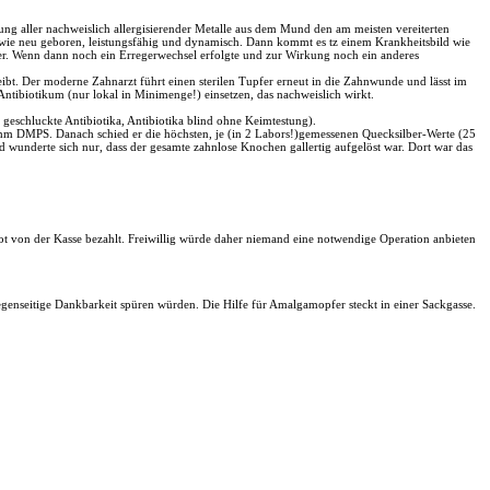
ung aller nachweislich allergisierender Metalle aus dem Mund den am meisten vereiterten
e wie neu geboren, leistungsfähig und dynamisch. Dann kommt es tz einem Krankheitsbild wie
nder. Wenn dann noch ein Erregerwechsel erfolgte und zur Wirkung noch ein anderes
bt. Der moderne Zahnarzt führt einen sterilen Tupfer erneut in die Zahnwunde und lässt im
tibiotikum (nur lokal in Minimenge!) einsetzen, das nachweislich wirkt.
geschluckte Antibiotika, Antibiotika blind ohne Keimtestung).
ihm DMPS. Danach schied er die höchsten, je (in 2 Labors!)gemessenen Quecksilber-Werte (25
d wunderte sich nur, dass der gesamte zahnlose Knochen gallertig aufgelöst war. Dort war das
.
rot von der Kasse bezahlt. Freiwillig würde daher niemand eine notwendige Operation anbieten
enseitige Dankbarkeit spüren würden. Die Hilfe für Amalgamopfer steckt in einer Sackgasse.