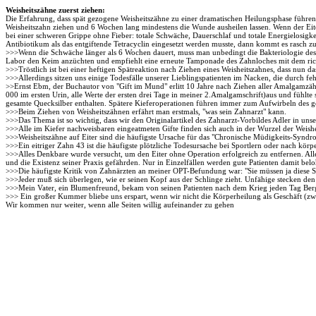
Weisheitszähne zuerst ziehen:
Die Erfahrung, dass spät gezogene Weisheitszähne zu einer dramatischen Heilungsphase führen 
Weisheitszahn ziehen und 6 Wochen lang mindestens die Wunde ausheilen lassen. Wenn der Eite
bei einer schweren Grippe ohne Fieber: totale Schwäche, Dauerschlaf und totale Energielosigk
Antibiotikum als das entgiftende Tetracyclin eingesetzt werden musste, dann kommt es rasch zu
>>>Wenn die Schwäche länger als 6 Wochen dauert, muss man unbedingt die Bakteriologie des e
Labor den Keim anzüchten und empfiehlt eine erneute Tamponade des Zahnloches mit dem richt
>>>Tröstlich ist bei einer heftigen Spätreaktion nach Ziehen eines Weisheitszahnes, dass nun d
>>>Allerdings sitzen uns einige Todesfälle unserer Lieblingspatienten im Nacken, die durch f
>>Ernst Ebm, der Buchautor von "Gift im Mund" erlitt 10 Jahre nach Ziehen aller Amalgamzäh
000 im ersten Urin, alle Werte der ersten drei Tage in meiner 2.Amalgamschrift)aus und fühlte
gesamte Quecksilber enthalten. Spätere Kieferoperationen führen immer zum Aufwirbeln des 
>>>Beim Ziehen von Weisheitszähnen erfährt man erstmals, "was sein Zahnarzt" kann.
>>>Das Thema ist so wichtig, dass wir den Originalartikel des Zahnarzt-Vorbildes Adler in un
>>>Alle im Kiefer nachweisbaren eingeatmeten Gifte finden sich auch in der Wurzel der Weis
>>>Weisheitszähne auf Eiter sind die häufigste Ursache für das "Chronische Müdigkeits-Syndr
>>>Ein eitriger Zahn 43 ist die häufigste plötzliche Todesursache bei Sportlern oder nach körp
>>>Alles Denkbare wurde versucht, um den Eiter ohne Operation erfolgreich zu entfernen. Alle
und die Existenz seiner Praxis gefährden. Nur in Einzelfällen werden gute Patienten damit belo
>>>Die häufigste Kritik von Zahnärzten an meiner OPT-Befundung war: "Sie müssen ja diese S
>>>Jeder muß sich überlegen, wie er seinen Kopf aus der Schlinge zieht. Unfähige stecken de
>>>Mein Vater, ein Blumenfreund, bekam von seinen Patienten nach dem Krieg jeden Tag Berg
>>> Ein großer Kummer bliebe uns erspart, wenn wir nicht die Körperheilung als Geschäft (z
Wir kommen nur weiter, wenn alle Seiten willig aufeinander zu gehen