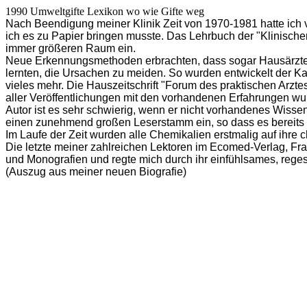
1990 Umweltgifte Lexikon wo wie Gifte weg
Nach Beendigung meiner Klinik Zeit von 1970-1981 hatte ich v
ich es zu Papier bringen musste. Das Lehrbuch der "Klinische
immer größeren Raum ein.
Neue Erkennungsmethoden erbrachten, dass sogar Hausärzte s
lernten, die Ursachen zu meiden. So wurden entwickelt der Ka
vieles mehr. Die Hauszeitschrift "Forum des praktischen Arzte
aller Veröffentlichungen mit den vorhandenen Erfahrungen wu
Autor ist es sehr schwierig, wenn er nicht vorhandenes Wiss
einen zunehmend großen Leserstamm ein, so dass es bereits 
Im Laufe der Zeit wurden alle Chemikalien erstmalig auf ihre
Die letzte meiner zahlreichen Lektoren im Ecomed-Verlag, Frau
und Monografien und regte mich durch ihr einfühlsames, reges
(Auszug aus meiner neuen Biografie)