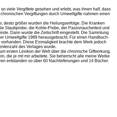
o viele Vergiftete gesehen und erlebt, was ihnen half, dass
ie chronischen Vergiftungen durch Umweltgifte nahmen einen
, desto größer wurden die Heilungserfolge. Die Kranken
 die Staubprobe, die Kohle-Probe, der Passivrauchertest und
Teste. Dann wurde die Zeitschrift eingestellt. Die Sammlung
über Umweltgifte 1989 herausgebracht. Für einen Handbuch-
s vorhanden. Diese Einmaligkeit brachte dem Werk jedoch
entenzahl des Verlages wurde.
um ersten Lexikon der Welt über die chronische Giftwirkung.
, die je mit mir arbeitete. Sie beherrscht alle meine Werke
ahren entstanden so über 60 Nachlieferungen und 14 Bücher.