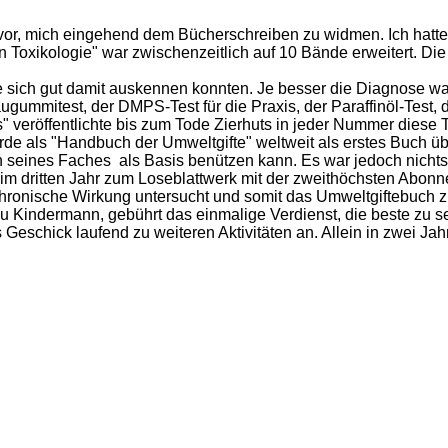
or, mich eingehend dem Bücherschreiben zu widmen. Ich hatte s
n Toxikologie" war zwischenzeitlich auf 10 Bände erweitert. D
ich gut damit auskennen konnten. Je besser die Diagnose war
ugummitest, der DMPS-Test für die Praxis, der Paraffinöl-Test,
s" veröffentlichte bis zum Tode Zierhuts in jeder Nummer diese 
rde als "Handbuch der Umweltgifte" weltweit als erstes Buch 
en seines Faches
als Basis benützen kann. Es war jedoch nicht
im dritten Jahr zum Loseblattwerk mit der zweithöchsten Abonn
 chronische Wirkung untersucht und somit das Umweltgiftebuch z
 Kindermann, gebührt das einmalige Verdienst, die beste zu sein
 Geschick laufend zu weiteren Aktivitäten an. Allein in zwei J