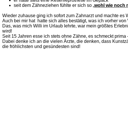
er hatte stets eine Reserveprothese im Gepäck
seit dem Zähneziehen fühlte er sich so „
wohl wie noch 
Wieder zuhause ging ich sofort zum Zahnarzt und machte es Wi
Auch bei mir hat hatte sich alles bestätigt, was ich vorher von W
Das, was mich Willi im Urlaub lehrte, war mein größtes Erlebn
wird!
Seit 15 Jahren esse ich stets ohne Zähne, es schmeckt prima – 
Dabei denke ich an die vielen Ärzte, die denken, dass Kuns
die fröhlichsten und gesündesten sind!