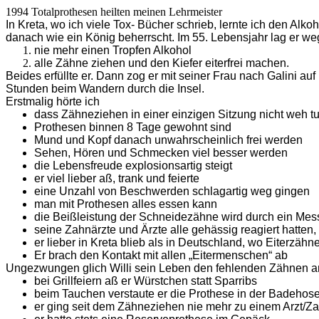
1994 Totalprothesen heilten meinen Lehrmeister
In Kreta, wo ich viele Tox- Bücher schrieb, lernte ich den Alk
danach wie ein König beherrscht. Im 55. Lebensjahr lag er 
nie mehr einen Tropfen Alkohol
alle Zähne ziehen und den Kiefer eiterfrei machen.
Beides erfüllte er. Dann zog er mit seiner Frau nach Galini
Stunden beim Wandern durch die Insel.
Erstmalig hörte ich
dass Zähneziehen in einer einzigen Sitzung nicht weh tu
Prothesen binnen 8 Tage gewohnt sind
Mund und Kopf danach unwahrscheinlich frei werden
Sehen, Hören und Schmecken viel besser werden
die Lebensfreude explosionsartig steigt
er viel lieber aß, trank und feierte
eine Unzahl von Beschwerden schlagartig weg gingen
man mit Prothesen alles essen kann
die Beißleistung der Schneidezähne wird durch ein Mess
seine Zahnärzte und Ärzte alle gehässig reagiert hatten, 
er lieber in Kreta blieb als in Deutschland, wo Eiterzäh
Er brach den Kontakt mit allen „Eitermenschen“ ab
Ungezwungen glich Willi sein Leben den fehlenden Zähnen a
bei Grillfeiern aß er Würstchen statt Sparribs
beim Tauchen verstaute er die Prothese in der Badehos
er ging seit dem Zähneziehen nie mehr zu einem Arzt/Z