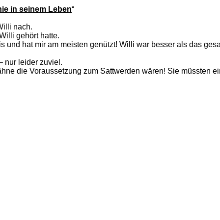
nie in seinem Leben
“
lli nach.
illi gehört hatte.
is und hat mir am meisten genützt! Willi war besser als das ge
nur leider zuviel.
tzähne die Voraussetzung zum Sattwerden wären! Sie müssten e