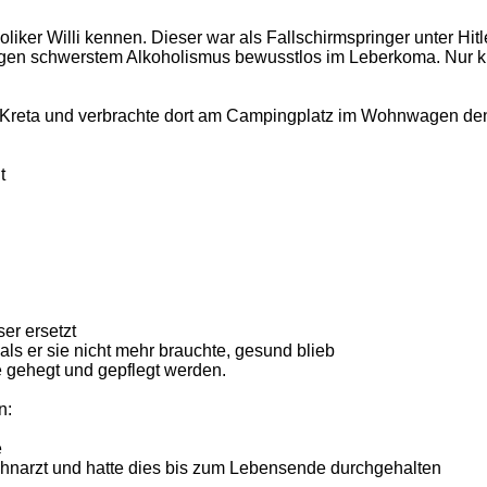
oholiker Willi kennen. Dieser war als Fallschirmspringer unter H
wegen schwerstem Alkoholismus bewusstlos im Leberkoma. Nur kn
 auf Kreta und verbrachte dort am Campingplatz im Wohnwagen 
t
er ersetzt
als er sie nicht mehr brauchte, gesund blieb
ne gehegt und gepflegt werden.
n:
e
ahnarzt und hatte dies bis zum Lebensende durchgehalten