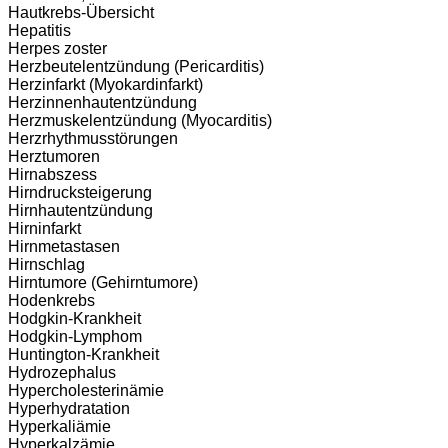
Hautkrebs-Übersicht
Hepatitis
Herpes zoster
Herzbeutelentzündung (Pericarditis)
Herzinfarkt (Myokardinfarkt)
Herzinnenhautentzündung
Herzmuskelentzündung (Myocarditis)
Herzrhythmusstörungen
Herztumoren
Hirnabszess
Hirndrucksteigerung
Hirnhautentzündung
Hirninfarkt
Hirnmetastasen
Hirnschlag
Hirntumore (Gehirntumore)
Hodenkrebs
Hodgkin-Krankheit
Hodgkin-Lymphom
Huntington-Krankheit
Hydrozephalus
Hypercholesterinämie
Hyperhydratation
Hyperkaliämie
Hyperkalzämie