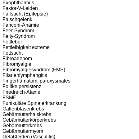
Exophthalmus
Faktor-V-Leiden
Fallsucht (Epilepsie)
Falschgelenk
Fanconi-Anämie
Feer-Syndrom
Felty-Syndrom
Fettleber
Fettleibigkeit extreme
Fettsucht
Fibroadenom
Fibromyalgie
Fibromyalgiesyndrom (FMS)
Filarienlymphangitis
Fingerhämatom, paroxysmales
Follikelpersistenz
Friedreich-Ataxie
FSME
Funikuläre Spinalerkrankung
Gallenblasenkrebs
Gebärmutterhalskrebs
Gebärmutterkörperkrebs
Gebärmutterkrebs
Gebärmuttermyom
Gefäßleiden (Vasculitis)