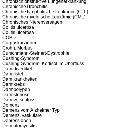
Chronisch obstruktive Lungenerkrankung
Chronische Bronchitis
Chronische lymphatische Leukämie (CLL)
Chronische myeloische Leukämie (CML)
Chronisches Nierenversagen
Colitis ulcerosa
Colitis ulcerosa
COPD
Corpuskarzinom
Crohn, Morbus
Curschmann-Steinert-Dystrophie
Cushing-Syndrom
Cushing-Syndrom: Kortisol im Überfluss
Darmdivertikel
Darmfistel
Darmkrankheiten
Darmkrebs
Darmpolypen
Darmstenose
Darmverschluss
Demenz
Demenz vom Alzheimer Typ
Demenz, vaskuläre
Depressionen
Dermatomyositis