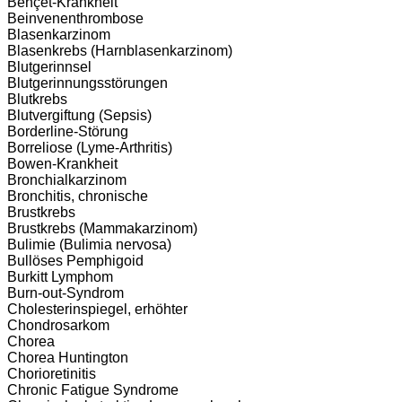
Behçet-Krankheit
Beinvenenthrombose
Blasenkarzinom
Blasenkrebs (Harnblasenkarzinom)
Blutgerinnsel
Blutgerinnungsstörungen
Blutkrebs
Blutvergiftung (Sepsis)
Borderline-Störung
Borreliose (Lyme-Arthritis)
Bowen-Krankheit
Bronchialkarzinom
Bronchitis, chronische
Brustkrebs
Brustkrebs (Mammakarzinom)
Bulimie (Bulimia nervosa)
Bullöses Pemphigoid
Burkitt Lymphom
Burn-out-Syndrom
Cholesterinspiegel, erhöhter
Chondrosarkom
Chorea
Chorea Huntington
Chorioretinitis
Chronic Fatigue Syndrome