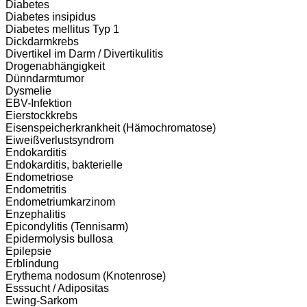
Diabetes
Diabetes insipidus
Diabetes mellitus Typ 1
Dickdarmkrebs
Divertikel im Darm / Divertikulitis
Drogenabhängigkeit
Dünndarmtumor
Dysmelie
EBV-Infektion
Eierstockkrebs
Eisenspeicherkrankheit (Hämochromatose)
Eiweißverlustsyndrom
Endokarditis
Endokarditis, bakterielle
Endometriose
Endometritis
Endometriumkarzinom
Enzephalitis
Epicondylitis (Tennisarm)
Epidermolysis bullosa
Epilepsie
Erblindung
Erythema nodosum (Knotenrose)
Esssucht / Adipositas
Ewing-Sarkom