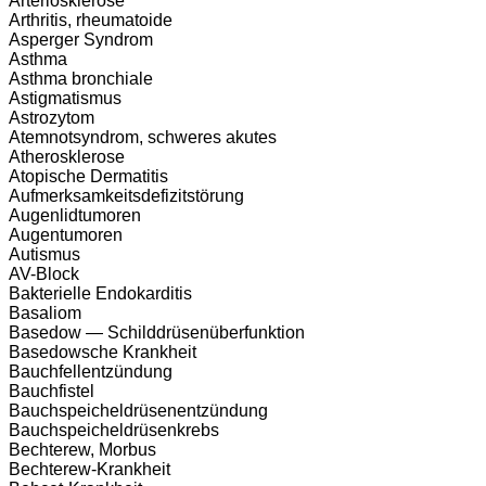
Arteriosklerose
Arthritis, rheumatoide
Asperger Syndrom
Asthma
Asthma bronchiale
Astigmatismus
Astrozytom
Atemnotsyndrom, schweres akutes
Atherosklerose
Atopische Dermatitis
Aufmerksamkeitsdefizitstörung
Augenlidtumoren
Augentumoren
Autismus
AV-Block
Bakterielle Endokarditis
Basaliom
Basedow — Schilddrüsenüberfunktion
Basedowsche Krankheit
Bauchfellentzündung
Bauchfistel
Bauchspeicheldrüsenentzündung
Bauchspeicheldrüsenkrebs
Bechterew, Morbus
Bechterew-Krankheit