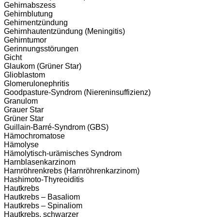
Gehirnabszess
Gehirnblutung
Gehirnentzündung
Gehirnhautentzündung (Meningitis)
Gehirntumor
Gerinnungsstörungen
Gicht
Glaukom (Grüner Star)
Glioblastom
Glomerulonephritis
Goodpasture-Syndrom (Niereninsuffizienz)
Granulom
Grauer Star
Grüner Star
Guillain-Barré-Syndrom (GBS)
Hämochromatose
Hämolyse
Hämolytisch-urämisches Syndrom
Harnblasenkarzinom
Harnröhrenkrebs (Harnröhrenkarzinom)
Hashimoto-Thyreoiditis
Hautkrebs
Hautkrebs – Basaliom
Hautkrebs – Spinaliom
Hautkrebs, schwarzer