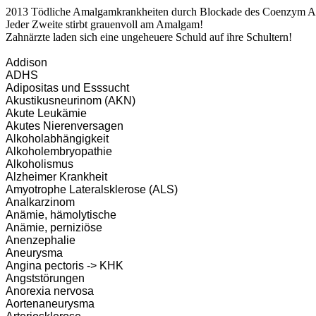
2013 Tödliche Amalgamkrankheiten durch Blockade des Coenzym A
Jeder Zweite stirbt grauenvoll am Amalgam!
Zahnärzte laden sich eine ungeheuere Schuld auf ihre Schultern!
Addison
ADHS
Adipositas und Esssucht
Akustikusneurinom (AKN)
Akute Leukämie
Akutes Nierenversagen
Alkoholabhängigkeit
Alkoholembryopathie
Alkoholismus
Alzheimer Krankheit
Amyotrophe Lateralsklerose (ALS)
Analkarzinom
Anämie, hämolytische
Anämie, perniziöse
Anenzephalie
Aneurysma
Angina pectoris -> KHK
Angststörungen
Anorexia nervosa
Aortenaneurysma