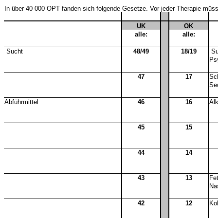
In über 40 000 OPT fanden sich folgende Gesetze. Vor jeder Therapie müsse
UK
OK
alle:
alle:
Sucht
48/49
18/19
Su
Ps
47
17
Sch
Se
Abführmittel
46
16
Al
45
15
44
14
43
13
Fe
Na
42
12
Ko