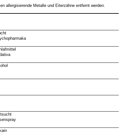
n allergisierende Metalle und Eiterzähne entfernt werden.
cht
ychopharmaka
lafmittel
dativa
kohol
ttsucht
senspray
kain