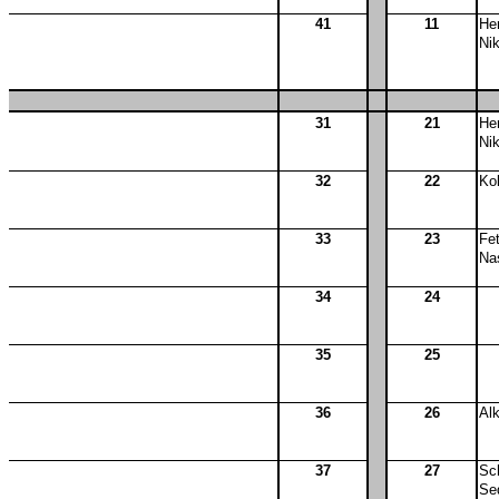
41
11
He
Nik
31
21
He
Nik
32
22
Ko
33
23
Fe
Na
34
24
35
25
36
26
Al
37
27
Sch
Se