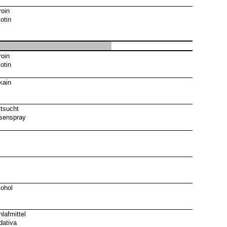
roin
otin
roin
otin
kain
ttsucht
senspray
kohol
lafmittel
dativa