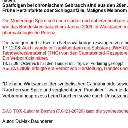
haben.
Spätfolgen bei chronischem Gebrauch sind aus den 20er 
Frühe Herzinfarkte oder Schlaganfälle, Malignes Melanom
Die Modedroge Spice soll noch stärker und unberechenbarer a
wie das Bundeskriminalamt am Januar 2009
in Wiesbaden mi
pharmakologische Potenz.
Die häufigen und schweren Nebenwirkungen zwangen zu ein
17.12.08:
Auch
wurde in Frankfurt darin die Substanz JWH-018
Tetrahydrocannabinol (THC) von den Cannabinoid-Rezeptoren i
Ein Verbot rückt näher.
18.12.08: Österreich hat den Handel mit "Spice" vorläufig gestoppt.
Am
22.1.2
009
erfolgte ein
Verbot von Herstellung, Handel und
"Die hohe Wirksamkeit der synthetischen Cannabinoide sowie
Rauchen von Spice und vergleichbaren Produkten", warnte da
Verbrennungsprozess beim Rauchen sowie durch Umsetzungen d
DAS TOX-Labor in Bremen (T.0421-20720) kann
die synthetisc
Autor: Dr.Max Daunderer