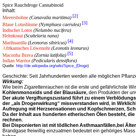
Spice Rauchdroge Cannabinoid
Inhalt:
[2]
Meeresbohne
(Canavalia maritima)
[3]
Blaue Lotusblume
(Nymphaea caerulea)
Indischer Lotos
(Nelumbo nucifera)
Helmkraut
(Scuttelaria nana)
[4]
Marihuanilla
(Leonorus sibiricus)
A
frikanisches Löwenohr
(Leonotis leonurus)
[5]
Maconha Brava
(Zornia latifolia)
Indian Warrior
(Pedicularis densiflora)
Quelle:
http://de.wikipedia.org/wiki/Spice_(Droge
)
Geschichte: Seit Jahrhunderten werden alle möglichen Pflanze
Wirkung:
Wie beim Zigarettenrauchen ist die erste und gefährlichste Wi
Kohlenmonoxids und der Blausäure,
den Produkten der un
Der akute Vergiftungszustand führt zu einem Verblödung
der „als Drogenwirkung“ missverstanden wird, in Wirkli
Aufregung mit Herzsensationen und Kopfschmerzen, Schw
Da der Inhalt aus hunderten etherischen Ölen besteht, die 
rechnen.
Bei Disponierten ist mit tödlichen Asthmaanfällen
,bei
Älter
Brandgase freiwillig einzuatmen bedeutet ein gehöriges Mass 