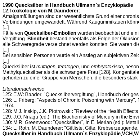
1990 Quecksilber in Handbuch Ullmann`s Enzyklopädie
12.Toxikologie von M.Daunderer:
Amalgamfüllungen sind der wesentlichste Grund einer chronis
Verbindungen umgewandelt. Während Kaugummikauen können im
[...]
Fälle von
Quecksilber-Embolien
wurden beobachtet und einig
Vergiftung.
Blindheit
bestand ebenfalls als Folge der Oklusio
alle Schweregrade verzeichnet werden konnten. Sie waren die
[...]
Bei sensiblen Personen wurde ein Anstieg an subjektiven Zei
[...]
Quecksilber ist
mutagen, teratogen,
und
embryotoxisch
, beson
Methylquecksilber als die schwangere Frau [128]. Kongenital
gehörten zu einer Gruppe von Menschen, die besonders stark 
Literaturnachweise
125: E.W: Baader: "Quecksilbervergiftung", Handbuch der ges
126: L. Friberg: "Aspects of Chronic Poisoning with Mercury", 
1974.
128: M.J. Inskip, J.K. Piotrowski: "Review of the Health Effects
129: J.O. Nriagu (ed.): The Biochemistry of Mercury in the En
130: M.R. Greenwood: "Quecksilber", in E. Merian (ed.): Met
134: L. Roth, M. Daunderer: "Giftliste, Gifte, Krebserzeugen
Quecksilber in Handbuch Ullmann`s Enzyklopädie,VCH,W