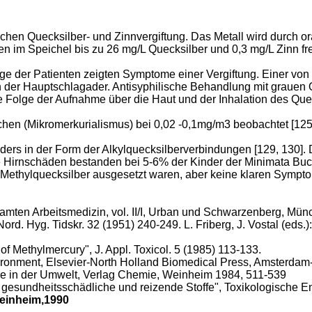
chen Quecksilber- und Zinnvergiftung. Das Metall wird durch o
 Speichel bis zu 26 mg/L Quecksilber und 0,3 mg/L Zinn fre
e der Patienten zeigten Symptome einer Vergiftung. Einer von 
n der Hauptschlagader. Antisyphilische Behandlung mi
t g
rauen 
 Folge der Aufnahme über die Haut und der Inhalation des Quec
chen (Mikromerkurialismus) bei 0,02 -0,1mg/m3 beobachtet [125
ders in der Form der Alkylquecksilberverbindungen [129, 130]. D
e Hirnschäden bestanden bei 5-6% der Kinder der Minimata Buch
Methylquecksilber ausgesetzt waren, aber keine klaren Symptom
amten Arbeitsmedizin, vol.
II/I, Urban und Schwarzenberg, Mü
Nord. Hyg. Tidskr. 32 (1951) 240-249. L. Friberg, J. Vostal (eds
 of Methylmercury", J. Appl. Toxicol. 5 (1985) 113-133.
vironment, Elsevier-North
Holland
Biomedical Press,
Amsterdam
alle in der Umwelt, Verlag Chemie, Weinheim 1984, 511-539
de, gesundheitsschädliche und reizende Stoffe", Toxikologische
einheim,1990