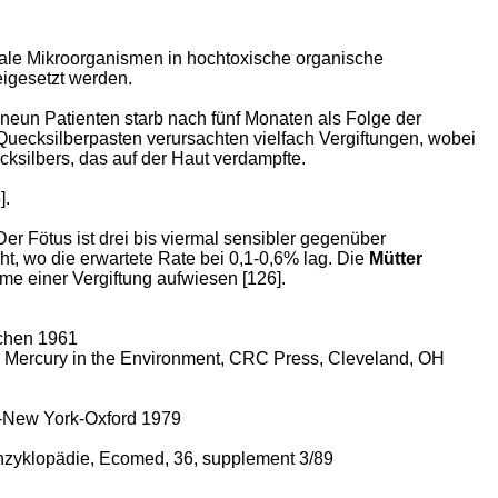
rale Mikroorganismen in hochtoxische organische
igesetzt werden.
neun Patienten starb nach fünf Monaten als Folge der
Quecksilberpasten verursachten vielfach Vergiftungen, wobei
ksilbers, das auf der Haut verdampfte.
].
er Fötus ist drei bis viermal sensibler gegenüber
t, wo die erwartete Rate bei 0,1-0,6% lag. Die
Mütter
e einer Vergiftung aufwiesen [126].
nchen 1961
.): Mercury in the Environment, CRC Press,
Cleveland
,
OH
-
New York
-
Oxford
1979
 Enzyklopädie, Ecomed, 36, supplement 3/89