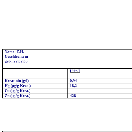
Name: Z.H.
Geschlecht: m
geb.: 22.02.65
Urin I
Kreatinin (g/l)
0,94
Hg (µg/g Krea.)
18,2
Cu (µg/g
Krea
.)
-
Zn (µg/g Krea.)
428