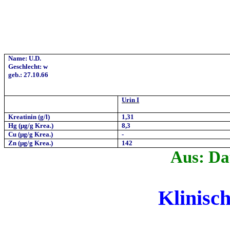
Name: U.D.
Geschlecht: w
geb.: 27.10.66
Urin I
Kreatinin (g/l)
1,31
Hg (µg/g Krea.)
8,3
Cu (µg/g
Krea
.)
-
Zn (µg/g Krea.)
142
Aus:
Da
Klinisch