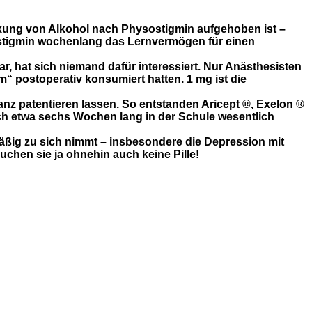
rkung von Alkohol nach Physostigmin aufgehoben ist –
sostigmin wochenlang das Lernvermögen für einen
r, hat sich niemand dafür interessiert. Nur Anästhesisten
 postoperativ konsumiert hatten. 1 mg ist die
nz patentieren lassen. So entstanden Aricept ®,
Exelon
®
ich etwa sechs Wochen lang in der Schule wesentlich
mäßig zu sich nimmt – insbesondere die Depression mit
auchen sie ja ohnehin auch keine Pille!