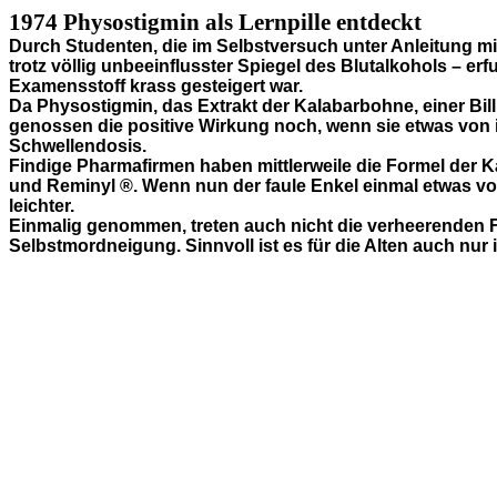
1974 Physostigmin als Lernpille entdeckt
Durch Studenten, die im Selbstversuch unter Anleitung m
trotz völlig unbeeinflusster Spiegel des Blutalkohols – 
Examensstoff krass gesteigert war.
Da Physostigmin, das Extrakt der Kalabarbohne, einer Bill
genossen die positive Wirkung noch, wenn sie etwas von
Schwellendosis.
Findige Pharmafirmen haben mittlerweile die Formel der 
und
Reminyl
®. Wenn nun der faule Enkel einmal etwas von
leichter.
Einmalig genommen, treten auch nicht die verheerenden Fo
Selbstmordneigung. Sinnvoll ist es für die Alten auch nur i