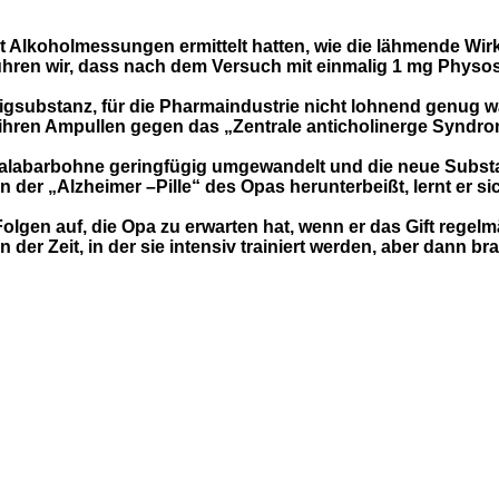
it Alkoholmessungen ermittelt hatten, wie die lähmende Wi
erfuhren wir, dass nach dem Versuch mit einmalig 1 mg Phy
igsubstanz, für die Pharmaindustrie nicht lohnend genug wa
 ihren Ampullen gegen das „Zentrale
anticholinerge
Syndrom“
Kalabarbohne geringfügig umgewandelt und die neue Substa
 der „Alzheimer –Pille“ des Opas herunterbeißt, lernt er s
lgen auf, die Opa zu erwarten hat, wenn er das Gift regel
n der Zeit, in der sie intensiv trainiert werden, aber dann br