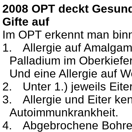
2008 OPT deckt Gesund
Gifte auf
Im OPT erkennt man bin
1.
Alle
rgie auf Amalgam
Palladium im Oberkiefe
Und eine
Alle
rgie auf W
2.
Unter 1.) jeweils Eit
3.
Alle
rgie und Eiter ke
Autoimmunkrankheit.
4.
Abgebrochene Bohrer,