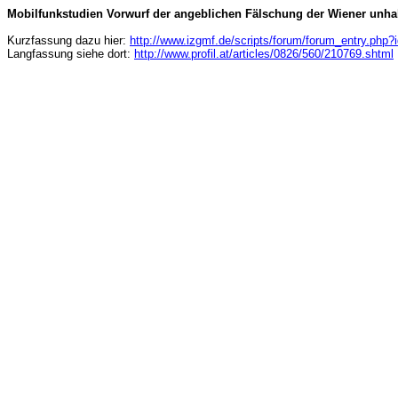
Mobilfunkstudien Vorwurf der angeblichen Fälschung der Wiener unha
Kurzfassung dazu hier:
http://www.izgmf.de/scripts/forum/forum_entry.php
Langfassung siehe dort:
http://www.profil.at/articles/0826/560/210769.shtml