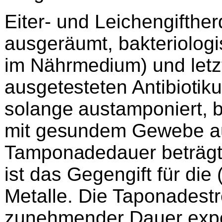
Eiter- und Leichengifthe
ausgeräumt, bakteriolog
im
Nährmedium) und letzt
ausgetesteten Antibiotiku
solange austamponiert, 
mi
t g
esundem Gewebe aus
Tamponadedauer beträg
ist das Gegengift für di
Metalle. Die Taponadestr
zunehmender Dauer expon