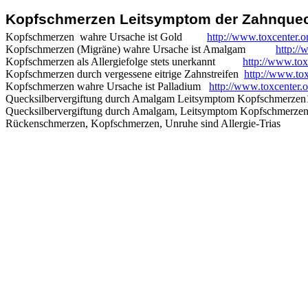
Kopfschmerzen Leitsymptom der Zahnqueck
Kopfschmerzen
wahre Ursache ist Gold
http://www.toxcenter.
Kopfschmerzen (Migräne) wahre Ursache ist Amalgam
http:/
Kopfschmerzen als Allergiefolge stets unerkannt
http://www.tox
Kopfschmerzen durch vergessene eitrige Zahnstreifen
http://www.tox
Kopfschmerzen wahre Ursache ist Palladium
http://www.toxcenter.
Quecksilbervergiftung durch Amalgam Leitsymptom Kopfschmerze
Quecksilbervergiftung durch Amalgam, Leitsymptom Kopfschmerze
Rückenschmerzen, Kopfschmerzen, Unruhe sind Allergie-Trias