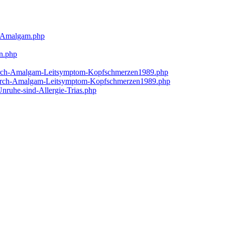
t-Amalgam.php
en.php
g-durch-Amalgam-Leitsymptom-Kopfschmerzen1989.php
g-durch-Amalgam-Leitsymptom-Kopfschmerzen1989.php
nruhe-sind-Allergie-Trias.php