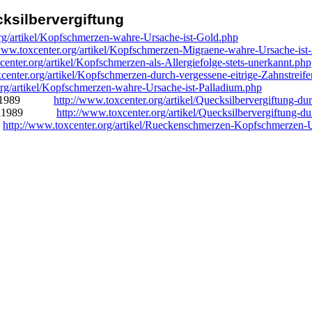
silbervergiftung
org/artikel/Kopfschmerzen-wahre-Ursache-ist-Gold.php
/www.toxcenter.org/artikel/Kopfschmerzen-Migraene-wahre-Ursache-is
center.org/artikel/Kopfschmerzen-als-Allergiefolge-stets-unerkannt.php
center.org/artikel/Kopfschmerzen-durch-vergessene-eitrige-Zahnstreif
org/artikel/Kopfschmerzen-wahre-Ursache-ist-Palladium.php
n1989
http://www.toxcenter.org/artikel/Quecksilbervergiftun
n1989
http://www.toxcenter.org/artikel/Quecksilbervergiftun
http://www.toxcenter.org/artikel/Rueckenschmerzen-Kopfschmerzen-U