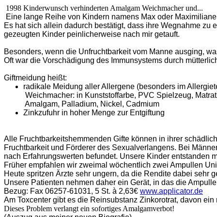
1998 Kinderwunsch verhinderten Amalgam Weichmacher und...
Eine lange Reihe von Kindern namens Max oder Maximiliane b
Es hat sich allein dadurch bestätigt, dass ihre Wegnahme zu e
gezeugten Kinder peinlicherweise nach mir getauft.
Besonders, wenn die Unfruchtbarkeit vom Manne ausging, was 
Oft war die Vorschädigung des Immunsystems durch mütterlic
Giftmeidung heißt:
radikale Meidung aller Allergene (besonders im Allergiete
Weichmacher: in
Kunststoffarbe
, PVC Spielzeug, Matra
Amalgam, Palladium, Nickel, Cadmium
Zinkzufuhr in hoher Menge zur Entgiftung
Alle Fruchtbarkeitshemmenden Gifte können in ihrer schädli
Fruchtbarkeit und Förderer des Sexualverlangens. Bei Männern
nach Erfahrungswerten befundet. Unsere Kinder entstanden mit
Früher empfahlen wir zweimal wöchentlich zwei Ampullen
Uni
Heute spritzen Ärzte sehr ungern, da die Rendite dabei sehr ge
Unsere Patienten nehmen daher ein Gerät, in das die Ampulle 
Bezug
: Fax 06257-61031, 5
St.
à
2
,63
€
www.applicator.de
Am Toxcenter gibt es die Reinsubstanz
Zinkorotrat
, davon ein
Dieses Problem verlangt ein sofortiges Amalgamverbot!