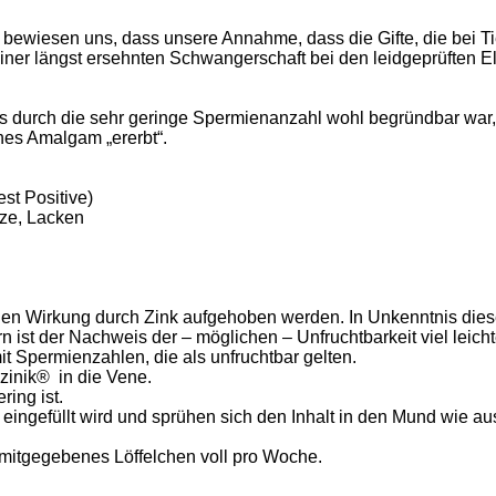
ewiesen uns, dass unsere Annahme, dass die Gifte, die bei Ti
iner längst ersehnten Schwangerschaft bei den leidgeprüften El
durch die sehr geringe Spermienanzahl wohl begründbar war, w
hes Amalgam „ererbt“.
st Positive)
tze, Lacken
chen Wirkung durch Zink aufgehoben werden. In Unkenntnis die
 ist der Nachweis der – möglichen – Unfruchtbarkeit viel leich
 Spermienzahlen, die als unfruchtbar gelten.
zinik
®
in die Vene.
ring ist.
eingefüllt wird und sprühen sich den Inhalt in den Mund wie a
 mitgegebenes Löffelchen voll pro Woche.