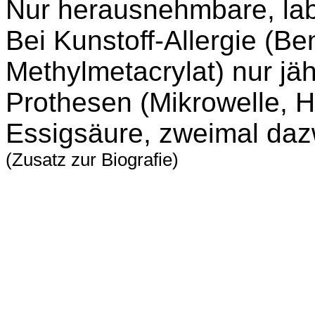
Nur herausnehmbare, labo
Bei Kunstoff-Allergie (Be
Methylmetacrylat) nur jäh
P
rot
hesen (Mikrowelle,
Es
sigsäure, zweimal daz
(Zusatz zur Biografie)