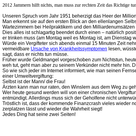
2012 Jammern hilft nichts, man muss zur rechten Zeit das Richtige tu
Unseren Spruch vom Jahr 1951 beherzigt das Heer der Millione
Man erkennt sie auf den ersten Blick an den ellenlangen Selb
Wartezimmern bei Heilpraktikern und den Milliardenumsätzen 
Dies alles ist schlagartig beendet durch einen – natürlich pos
er trinken muss (am Montag weil es Montag ist, am Dienstag w
Würde ein Vergifteter sich abends einmal 15 Minuten Zeit ne
vermeidbare
Ursache von Krankheitssymptomen
lesen, wüsste
sagt, dass er nichts tun müsse.
Früher wurde Geldmangel vorgeschoben zum Nichtstun, heute i
weh tut, geht man aber zu seinem Verkünder nicht mehr hin. D
So wie sich jeder im Internet informiert, wie man seinen Ferns
einer Umweltvergiftung:
Selbst ist der Mann/ die Frau!
Ärzten kann man nur raten, den Winslern aus dem Weg zu geh
Wer heute gesund werden will von einer chronischen Vergiftung
entmündigt. Allerdings muss sich der Geholfene nicht unterw
Tröstlich ist, dass der kommende Finanzcrash vieles wieder n
zerplatzen lässt und wieder die Wahrheit siegt!
Jedes Ding hat seine zwei Seiten!