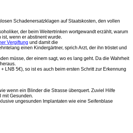
lglosen Schadenersatzklagen auf Staatskosten, den vollen
lkoholiker, der beim Weitertrinken wortgewandt erzählt, warum
ist, wenn er abstinent wurde.
ner Vergiftung
und damit die
ntelang einen Kindergärtner, sprich Arzt, der ihn tröstet und
den müsse, der einem sagt, wo es lang geht. Da die Wahrheit
 heraus.
€ + LNB 5€), so ist es auch beim ersten Schritt zur Erkennung
ie wenn ein Blinder die Strasse überquert. Zuviel Hilfe
al mit Gesunden.
inklusive ungesunden Implantaten wie eine Seifenblase