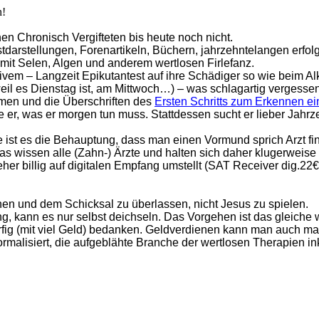
n!
n Chronisch Vergifteten bis heute noch nicht.
stdarstellungen, Forenartikeln, Büchern, jahrzehntelangen erfo
mit Selen, Algen und anderem wertlosen Firlefanz.
itivem – Langzeit Epikutantest auf ihre Schädiger so wie beim A
eil es Dienstag ist, am Mittwoch…) – was schlagartig vergessen 
hmen und die Überschriften des
Ersten Schritts zum Erkennen ei
 er, was er morgen tun muss. Stattdessen sucht er lieber Jahrzeh
st es die Behauptung, dass man einen Vormund sprich Arzt fin
as wissen alle (Zahn-) Ärzte und halten sich daher klugerweise
eher billig auf digitalen Empfang umstellt (SAT Receiver dig.22
en und dem Schicksal zu überlassen, nicht Jesus zu spielen.
, kann es nur selbst deichseln. Das Vorgehen ist das gleiche w
ürfig (mit viel Geld) bedanken. Geldverdienen kann man auch m
ormalisiert, die aufgeblähte Branche der wertlosen Therapien 