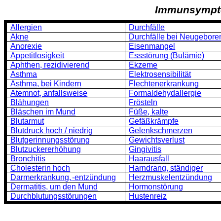
Immunsympt
Allergien
Durchfälle
Akne
Durchfälle bei Neugebore
Anorexie
Eisenmangel
Appetitlosigkeit
Essstörung (Bulämie)
Aphthen, rezidivierend
Ekzeme
Asthma
Elektrosensibilität
Asthma, bei Kindern
Flechtenerkrankung
Atemnot, anfallsweise
Formaldehydallergie
Blähungen
Frösteln
Bläschen im Mund
Füße, kalte
Blutarmut
Gefäßkrämpfe
Blutdruck hoch / niedrig
Gelenkschmerzen
Blutgerinnungsstörung
Gewichtsverlust
Blutzuckererhöhung
Gingivitis
Bronchitis
Haarausfall
Cholesterin hoch
Harndrang, ständiger
Darmerkrankung,
-entzündung
Herzmuskelentzündung
Dermatitis, um den Mund
Hormonstörung
Durchblutungsstörungen
Hustenreiz