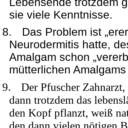
Lebensende trotzdem glü
sie viele Kenntnisse.
8.
Das Problem ist „ere
Neurodermitis hatte, de
Amalgam schon „vererb
mütterlichen Amalgams
9.
Der Pfuscher Zahnarzt,
dann trotzdem das lebens
den Kopf pflanzt, weiß nat
den dann vielen nötigen B