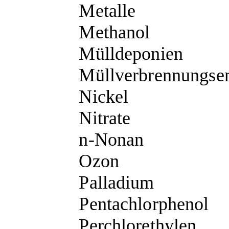
Metalle
Methanol
Mülldeponien
Müllverbrennungse
Nickel
Nitrate
n-Nonan
Ozon
Palladium
Pentachlorphenol
Perchlorethylen