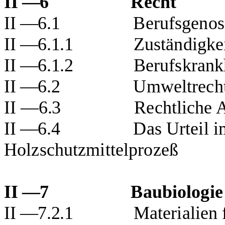
II —6
Recht
II —6.1
Berufsgenos
II —6.1.1
Zuständigke
II —6.1.2
Berufskrank
II —6.2
Umweltrech
II
—
6.3
Rechtliche A
II —6.4
Das Urteil i
Holzschutzmittelprozeß
II —7
Baubiologie
II —7.2.1
Materialien