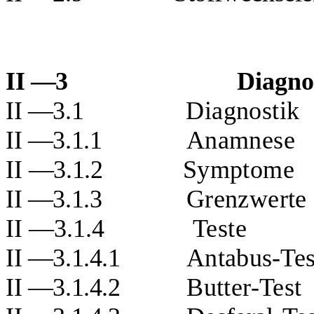
II —3
Diagno
II —3.1
Diagnostik
II —3.1.1
Anamnese
II
—3.1.2
Symptome
II —3.1.3
Grenzwerte
II —3.1.4
Teste
II —3.1.4.1
Antabus-Tes
II —3.1.4.2
Butter-Test