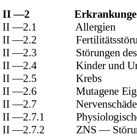
II —2
Erkrankunge
II —2.1
Allergien
II —2.2
Fertilitätsstö
II —2.3
Störungen de
II —2.4
Kinder und U
II —2.5
Krebs
II —2.6
Mutagene Eig
II —2.7
Nervenschäd
II —2.7.1
Physiologisc
II —2.7.2
ZNS — Störun