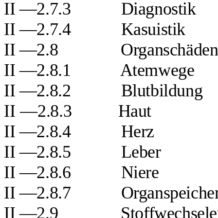
II —2.7.3
Diagnostik
II —2.7.4
Kasuistik
II —2.8
Organschäde
II —2.8.1
Atemwege
II —2.8.2
Blutbildung
II
—
2.8.3
Haut
II —2.8.4
Herz
II —2.8.5
Leber
II —2.8.6
Niere
II —2.8.7
Organspeiche
II —2.9
Stoffwechsel