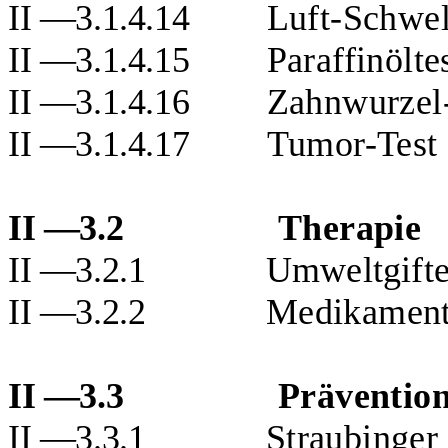
II —3.1.4.14
Luft-Schwel
II —3.1.4.15
Paraffinölte
II —3.1.4.16
Zahnwurzel
II —3.1.4.17
Tumor-Test
II —3.2
Therapie
II —3.2.1
Umweltgifte
II —3.2.2
Medikament
II —3.3
Präventio
II —3.3.1
Straubinger