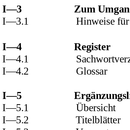
I—3
Zum Umgang
I—3.1
Hinweise für
I—4
Register
I—4.1
Sachwortverz
I—4.2
Glossar
I—5
Ergänzungsl
I—5.1
Übersicht
I—5.2
Titelblätter