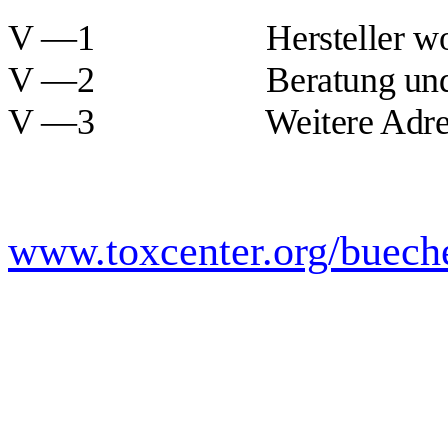
V —1
Hersteller 
V —2
Beratung un
V —3
Weitere Adr
www.toxcenter.org/bueche