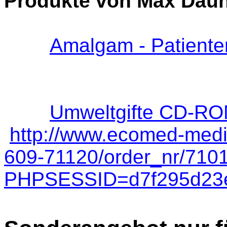
Produkte von Max Daun
Amalgam - Patiente
Umweltgifte CD-R
http://www.ecomed-mediz
609-71120/order_nr/710
PHPSESSID=d7f295d23e