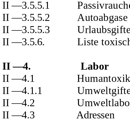
II —3.5.5.1
Passivrauch
II —3.5.5.2
Autoabgase
II —3.5.5.3
Urlaubsgift
II —3.5.6.
Liste toxisc
II —4.
Labor
II —4.1
Humantoxik
II —4.1.1
Umweltgift
II —4.2
Umweltlabo
II —4.3
Adressen