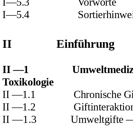
I—5.3
Vorworte
I—5.4
Sortierhinwe
II
Einführung
II —1
Umweltmedizi
Toxikologie
II —1.1
Chronische G
II —1.2
Giftinteraktio
II
—1.3
Umweltgifte —