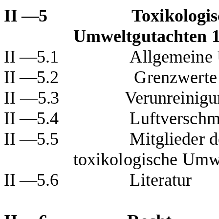
II —5
Toxikologi
Umweltgutachten 
II —5.1
Allgemeine
II —5.2
Grenzwerte
II
—
5.3
Verunreinig
II —5.4
Luftversch
II —5.5
Mitglieder 
toxikologische Umw
II —5.6
Literatur