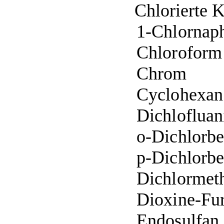
Chlorierte
K
1-Chlornaph
Chloroform
Chrom
Cyclohexan
Dichlofluan
o-Dichlorbe
p-Dichlorbe
Dichlormet
Dioxine-Fu
Endosulfan