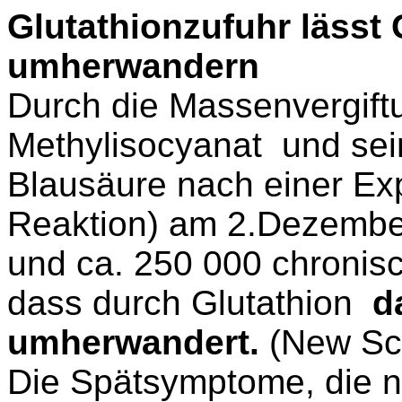
Glutathionzufuhr lässt 
umherwandern
Durch die Massenvergift
Methylisocyanat
und se
Blausäure nach einer Ex
Reaktion) am 2.Dezember
und ca. 250 000 chronisc
dass durch Glutathion
d
umherwandert.
(New Sci
Die Spätsymptome, die n