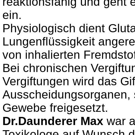
reaktionsfähig und geht 
ein.
Physiologisch dient Gluta
Lungenflüssigkeit angere
von inhalierten Fremdsto
Bei chronischen Vergift
Vergiftungen wird das Gif
Ausscheidungsorganen, 
Gewebe freigesetzt.
Dr.Daunderer Max
war al
Toxikologe auf Wunsch d