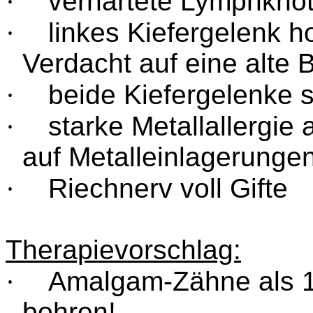
·
verhärtete Lymphkno
·
linkes Kiefergelenk 
Verdacht auf eine alte 
·
beide Kiefergelenke 
·
starke Metallallergie
auf Metalleinlagerunge
·
Riechnerv voll Gifte
Therapievorschlag:
·
Amalgam-Zähne als 1.
bohren!