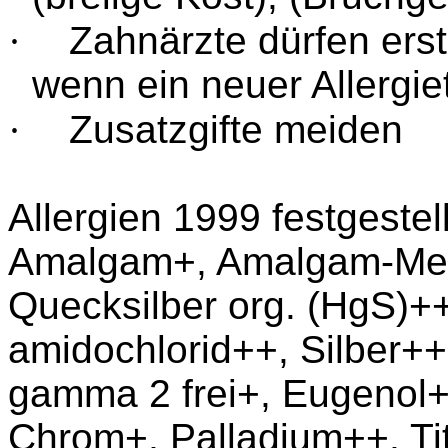
·
Zahnärzte dürfen erst
wenn ein neuer Allergiet
·
Zusatzgifte meiden
Allergien 1999 festgestell
Amalgam+, Amalgam-Met
Quecksilber org. (
HgS
)++
amidochlorid++, Silber+
gamma
2 frei+,
Eugenol
+
Chrom+, Palladium++, Ti