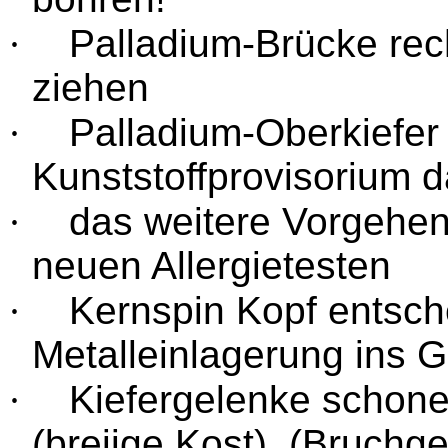
·
Palladium-Brücke re
ziehen
·
Palladium-Oberkiefe
Kunststoffprovisorium d
·
das weitere Vorgehe
neuen Allergietesten
·
Kernspin Kopf entsche
Metalleinlagerung ins Ge
·
Kiefergelenke schone
(breiige Kost), (Bruchge