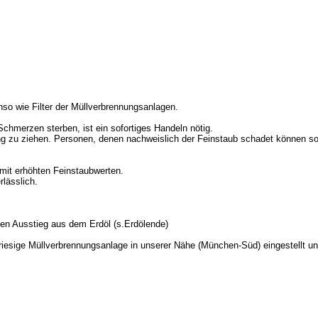
enso wie Filter der Müllverbrennungsanlagen.
Schmerzen sterben, ist ein sofortiges Handeln nötig.
ung zu ziehen. Personen, denen nachweislich der Feinstaub schadet können s
mit erhöhten Feinstaubwerten.
lässlich.
en Ausstieg aus dem Erdöl (
s.Erdölende
)
 riesige Müllverbrennungsanlage in unserer Nähe (München-Süd) eingestellt 