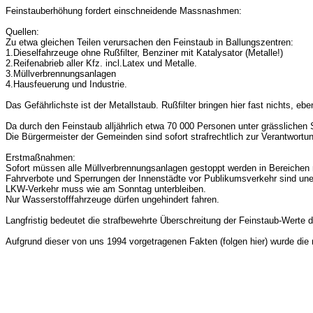
Feinstauberhöhung fordert einschneidende
Massnashmen
:
Quellen:
Zu etwa gleichen Teilen verursachen den Feinstaub in Ballungszentren:
1.Dieselfahrzeuge ohne
Rußfilter
, Benziner mit Katalysator (Metalle!)
2.Reifenabrieb aller Kfz.
incl.Latex
und Metalle.
3.Müllverbrennungsanlagen
4.Hausfeuerung und Industrie.
Das Gefährlichste ist der Metallstaub.
Rußfilter
bringen hier fast nichts, eb
Da durch den Feinstaub alljährlich etwa 70 000 Personen unter grässlichen 
Die Bürgermeister der Gemeinden sind sofort strafrechtlich zur Verantwort
Erstmaßnahmen:
Sofort müssen alle Müllverbrennungsanlagen gestoppt werden in Bereichen 
Fahrverbote und Sperrungen der Innenstädte vor Publikumsverkehr sind uner
LKW-Verkehr muss wie am Sonntag unterbleiben.
Nur Wasserstofffahrzeuge dürfen ungehindert fahren.
Langfristig bedeutet die
strafbewehrte
Überschreitung der Feinstaub-Werte d
Aufgrund dieser von uns 1994 vorgetragenen Fakten (folgen hier) wurde die