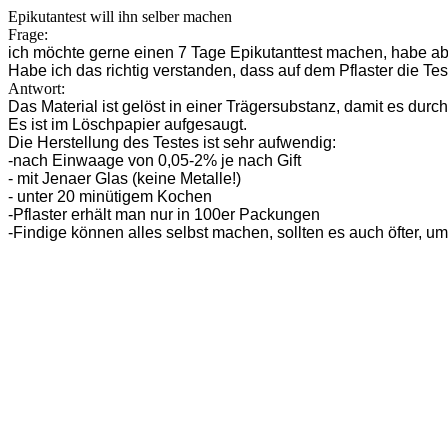
Epikutantest will ihn selber machen
Frage:
ich möchte gerne einen 7 Tage Epikutanttest machen, habe a
Habe ich das richtig verstanden, dass auf dem Pflaster die T
Antwort:
Das Material ist gelöst in einer Trägersubstanz, damit es durc
Es ist im Löschpapier aufgesaugt.
Die Herstellung des Testes ist sehr aufwendig:
-nach Einwaage von 0,05-2% je nach Gift
- mit Jenaer Glas (keine Metalle!)
- unter 20 minütigem Kochen
-Pflaster erhält man nur in 100er Packungen
-Findige können alles selbst machen, sollten es auch öfter, u