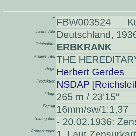
ID
FBW003524 Kurz
Land / Jahr
Deutschland, 193
Originaltitel
ERBKRANK
Andere Titel
THE HEREDITAR
Regie
Herbert Gerdes
Produktion
NSDAP [Reichsleit
Länge
265 m / 23'15''
Format
16mm/sw/1:1,37
Zeitangaben
- 20.02.1936: Ze
Anmerkungen
1. Laut Zensurkart