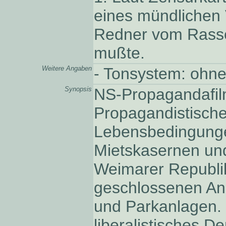
eines mündlichen 
Redner vom Rasse
mußte.
Weitere Angaben
- Tonsystem: ohne
Synopsis
NS-Propagandafilm
Propagandistische
Lebensbedingungen
Mietskasernen un
Weimarer Republik
geschlossenen An
und Parkanlagen. E
liberalistisches D