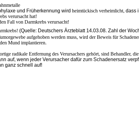
ahnmetalle
rophylaxe und Früherkennung wird
heimtückisch verheimlicht
, dass
ebs verursacht hat!
den Fall von Darmkrebs verursacht!
armkrebs!
(Quelle: Deutschers Ärzteblatt 14.03.08. Zahl der Woc
e Tumorgewebe aufgehoben werden muss, wird der Beweis für Schadene
n den Mund implantieren.
tige radikale Entfernung des Verursachers gehört, sind Behandler, die 
ann auf, wenn jeder Verursacher dafür zum Schadenersatz verpfl
nn ganz schnell auf!