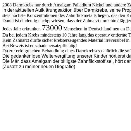
2008 Darmkrebs nur durch Amalgam Palladium Nickel und andere Z
In der aktuellen Aufklärungsaktion über Darmkrebs, seine P
stets höchste Konzentrationen des Zahnflickmetalls liegen, das den Kr
Damit ist eindeutig nachgewiesen, dass der Zahnarzt unrechtmäßig je
73000
Jedes Jahr erkranken
Menschen in Deutschland neu an D
Da bei jedem Krebs mindestens 10 Jahre lang das operativ entfernt
Kein Zahnarzt dürfte sicher krebserzeugendes Material irreversibel i
Bei Beweis ist er schadenersatzpflichtig!
Da zur erfolgreichen Behandlung eines Darmkrebses natürlich die sofor
Die gedankenlose Weitervergiftung unserer Kinder hört erst d
Die Mär, dass Amalgam der billigste Zahnflickstoff sei, hört da
(Zusatz zu meiner neuen Biografie)