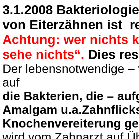
3.1.2008 Bakteriolog
von Eiterzähnen ist
r
Achtung: wer nichts ka
sehe nichts“.
Dies res
Der lebensnotwendige – 
auf
die Bakterien, die – au
Amalgam u.a.Zahnflicks
Knochenvereiterung gef
wird vom Zahnarzt auf 