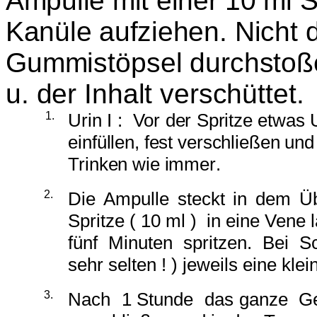
Ampulle mit einer 10 ml S
Kanüle aufziehen
.
Nicht 
Gummistöpsel durchstoßen
u. der Inhalt verschüttet
.
1.
Urin I : Vor der Spritze etwas 
einfüllen, fest verschließen un
Trinken wie immer
.
2.
Die Ampulle ste
ck
t in dem Üb
Spritze ( 10 ml ) in eine Vene
fünf Minuten spritzen. Bei 
sehr selten ! ) jeweils eine kl
3.
Nach 1 Stunde das ganze Gefäß