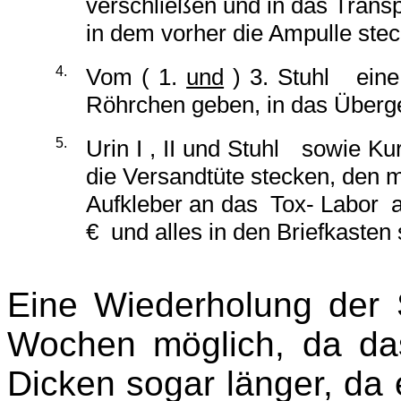
verschließen und in das Transp
in dem vorher die Ampulle ste
c
4.
Vom ( 1.
und
) 3. Stuhl eine
Röhrchen geben, in das Überg
5.
Urin I , II und Stuhl sowie K
die Versandtüte ste
ck
en, den m
Aufkleber an das Tox- Labor a
€ und alles in den Briefkasten 
Eine Wiederholung der S
Wochen möglich, da das
Di
ck
en sogar länger, da