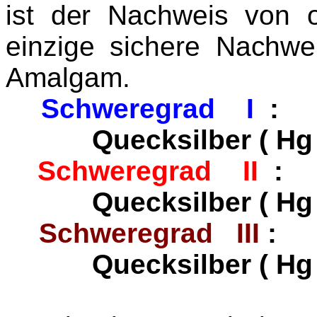
ist der Nachweis von 
einzige sichere Nachwe
Amalgam
.
Schweregrad I
: 
Que
ck
silber ( H
Schweregrad II
: 
Que
ck
silber ( H
Schweregrad III
: ü
Que
ck
silber ( H