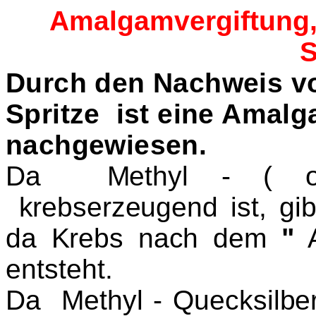
Amalgamvergiftung
S
Durch den Nachweis v
Spritze ist eine Amalg
nachgewiesen
.
Da Methyl - ( or
krebserzeugend ist, gib
da Krebs nach de
m
"
entsteht.
Da Methyl - Que
ck
silb