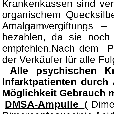
Krankenkassen sind ver
organischem Que
ck
sil
Amalgamvergiftungs – 
bezahlen, da sie noch 
empfehlen
.Nach dem Pr
der Verkäufer für alle 
Alle
psychischen Kr
Infarktpatienten durc
Möglic
hk
eit Gebrauch
DMSA-Ampulle
( Dime