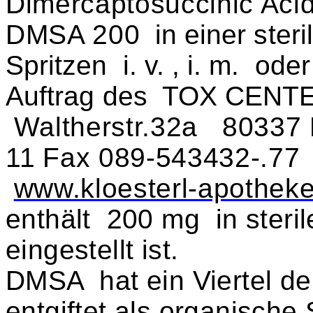
Dimercaptosuccinic Aci
DMSA 20
0 in einer ster
Spritzen i. v. , i. m. ode
Auftrag de
s TOX CENTE
Waltherstr.32a 80337
11
Fax 089-543432-.7
www.kloesterl-apothek
enthält 200 mg in steril
eingestellt ist.
DMSA hat ein Viertel de
entgiftet als organische