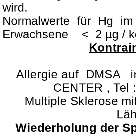
wird
.
Normalwerte für Hg 
Erwachsene < 2 µg / kg
Kontrai
Alle
rgie auf DMSA i
CENTER , Tel 
Multiple Sklerose m
Lä
Wiederholung der Spr