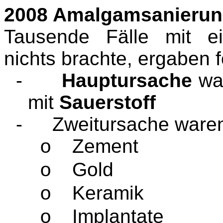
2008 Amalgamsanierung
Tausende Fälle mit e
nichts brachte, ergaben 
-
Hauptursache
war
mit
Sauerstoff
-
Zweitursache waren 
Zement
o
Gold
o
Keramik
o
Implantate
o