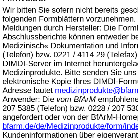
Wir bitten Sie sofern nicht bereits ge
folgenden Formblättern vorzunehmen.
Meldungen durch Hersteller: Die Formb
Abschlussberichte können entweder bei
Medizinisch« Dokumentation und Infor
(Telefon) bzw. 0221 / 4114 29 (Telefax
DIMDI
-Server
im Internet heruntergel
Medizinprodukte. Bitte senden Sie uns 
elektronische Kopie Ihres DIMDl-Formu
Adresse lautet
medizinprodukte@bfar
Anwender: Die
vom BfArM
empfohlene
207 5385 (Telefon) bzw. 0228 / 207 530
angefordert oder von der BfArM-Home
bfarm.de/de/Medizinprodukte/form/ind
Kundeninformationen über eigenverant