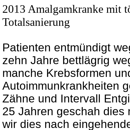
2013
Amalgamkranke
mit
t
Totalsanierung
Patienten entmündigt w
zehn Jahre bettlägrig we
manche Krebsformen und
Autoimmun
krankheit
en
g
Zähne und Intervall Entg
25 Jahren geschah dies me
wir dies nach eingehende