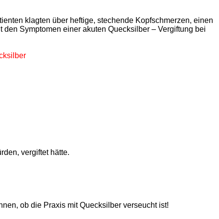
atienten klagten über heftige, stechende Kopfschmerzen, einen
t den Symptomen einer akuten Quecksilber – Vergiftung bei
cksilber
den, vergiftet hätte.
en, ob die Praxis mit Quecksilber verseucht ist!