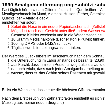
1990 Amalgamentfernung ungeschützt schw
Fast täglich hören wir am Giftnotruf, dass bei Quecksilber – 
Metallgeschmack im Mund, Atemnot, Husten, Fieber, Gelenksch
Quecksilber – Allergie deckt,
empfehlen wir sofort:
Sofort die Nase in ein neues Papiertaschentuch (Zellst
Möglichst rasch das Gesicht unter fließendem Wasser 
Gesamte Kleider wechseln und in die Waschmaschine.
10 Gramm Medizinalkohle (Becher Kohle Pulvis) trinken
100 mg DMPS oder DMSA schlucken.
Täglich zwei Liter Leitungswasser trinken.
Der Wert des Quecksilbers im Taschentuch nach dem Schnäuzt
die Untersuchung im Labor anstandslos bezahlte (23,90 
aus Furcht, dass ihm sein Personal wegläuft stets auf 
dadurch erfuhr, dass nach jeder Amalgambearbeitung (re
wusste, dass er
das Gehirn seines Patienten mit gewaltig
Es ist ein Wahnsinn, dass heute die höchsten Giftkonzentrat
Nach dem Erstbesuch von Zahnarztpraxen empfiehlt es sich ste
(Auszug aus meiner neuen Biografie)