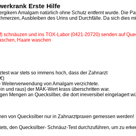
erkrank Erste Hilfe
Allergikern Amalgam natürlich ohne Schutz entfernt wurde. Die P
merzen, Ausbleiben des Urins und Durchfälle. Da sich dies mi
off) schnäuzen und ins TOX-Labor (0421-20720) senden auf Que
waschen, Haare waschen
.
est war stets so immens hoch, dass der Zahnarzt
€)
die Weiterverwendung von Amalgam verzichtete.
in und raus) der MAK-Wert krass überschritten war.
en Mengen an Quecksilber, die dort irreversibel eingelagert wür
ionen von Quecksilber nur in Zahnarztpraxen gemessen werden!
ts, den Quecksilber- Schnäuz-Test durchzuführen, um zu erkenn