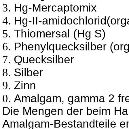
Hg-Mercaptomix
Hg-II-amidochlorid
(
org
Thiomersal (Hg S)
Phenylquecksilber
(
or
Quecksilber
Silber
Zinn
Amalgam,
gamma
2 fre
Die Mengen der beim Ha
Amalgam-Bestandteile e