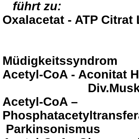
führt zu:
Oxalacetat - ATP Ci
Müdigkeitssyndrom
Acetyl-CoA - Aconitat
Div.Muske
Acetyl-CoA –
Phosphatacetyltra
Parkinsonismus