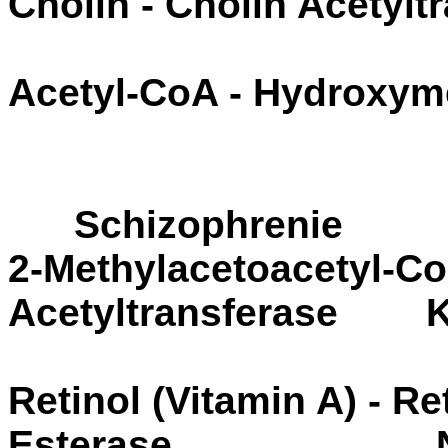
Cholin - Cholin Acetyl
Acetyl-CoA - Hydroxym
Schizophrenie
2-Methylacetoacetyl-Co
Acetyltransferase 
Retinol (Vitamin A) - Re
Esterase
N