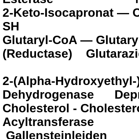
2-Keto-Isocapronat — 
S
Glutaryl-CoA — Glutar
(Reductase) Gluta
2-(Alpha-Hydroxyethyl-
Dehydrogenase Depr
Cholesterol - Cholester
Acyltransf
Gallensteinleiden