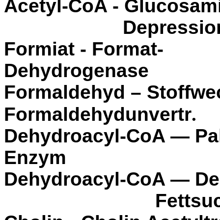
Acetyl-CoA - Glucosa
Depressi
Formiat - Format-
Dehydrogen
Formaldehyd – Stoffwe
Formaldehydunvertr
.
Dehydroacyl-CoA — Pal
Enzym
Dehydroacyl-CoA —
Fettsu