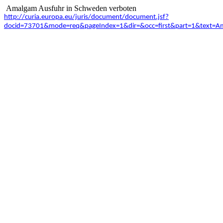
Amalgam Ausfuhr in Schweden verboten
http://curia.europa.eu/juris/document/document.jsf?
docid=73701&mode=req&pageIndex=1&dir=&occ=first&part=1&text=A