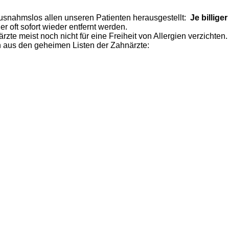
usnahmslos allen unseren Patienten herausgestellt:
Je billige
r oft sofort wieder entfernt werden.
rzte meist noch nicht für eine Freiheit von
Alle
rgien verzichten
n aus den geheimen Listen der Zahnärzte: