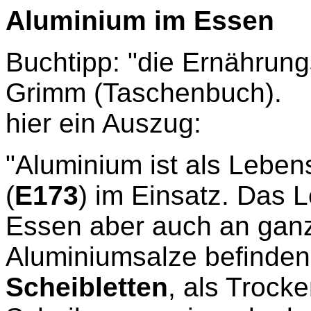
Aluminium im
Es
sen
Buchtipp: "die Ernährung
Grimm (Taschenbuch).
hier ein Auszug:
"Aluminium ist als Lebens
(
E173
) im Einsatz. Das L
Es
sen aber auch an ganz
Aluminiumsalze befinden
Scheibletten
, als Trock