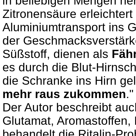
in beliebigen Mengen her
Zitronensäure erleichter
Aluminiumtransport ins 
der Geschmacksverstärke
Süßstoff, dienen als
Fäh
es durch die Blut-Hirns
die Schranke ins Hirn gel
mehr raus zukommen
."
Der Autor beschreibt au
Glutamat, Aromastoffen, 
behandelt die Ritalin-Pr