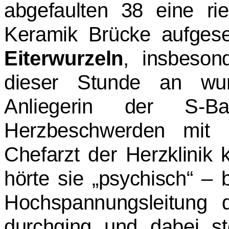
abgefaulten 38 eine rie
Keramik Brücke aufgese
Eiterwurzeln
, insbeso
dieser Stunde an wurd
Anliegerin der S-B
Herzbeschwerden mit H
Chefarzt der Herzklinik 
hörte sie „psychisch“ –
Hochspannungsleitung 
durchging und dabei st