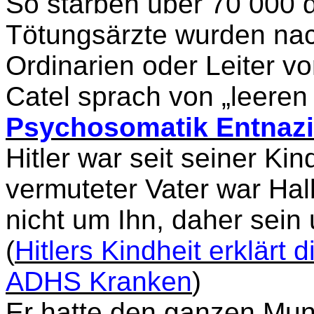
So starben über 70 000 d
Tötungsärzte wurden nac
Ordinarien oder Leiter v
Catel sprach von „leere
Psychosomatik Entnazif
Hitler war seit seiner Kin
vermuteter Vater war Ha
nicht um Ihn, daher sein
(
Hitlers Kindheit erklärt
ADHS Kranken
)
Er hatte den ganzen Mun