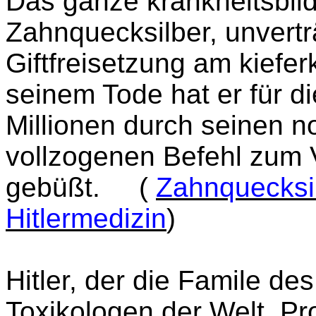
Das ganze krankheitsbild
Zahnquecksilber, unvertr
Giftfreisetzung am kiefe
seinem Tode hat er für d
Millionen durch seinen n
vollzogenen Befehl zum V
gebüßt.
(
Zahnquecksil
Hitlermedizin
)
Hitler, der die Famile de
Toxikologen der Welt, Pr