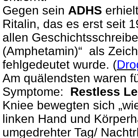
Gegen sein
ADHS
erhiel
Ritalin, das es erst seit 
allen Geschichtsschreibe
(Amphetamin)“
als Zeic
fehlgedeutet wurde. (
Drog
Am quälendsten waren fü
Symptome:
Restless L
Kniee bewegten sich „wie
linken Hand und Körperhäl
umgedrehter Tag/ Nacht